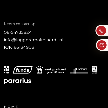
– Energylabel C.
Neem contact op
06-54735824
info@loggeremakelaardij.nl
KvK. 66184908
HOME