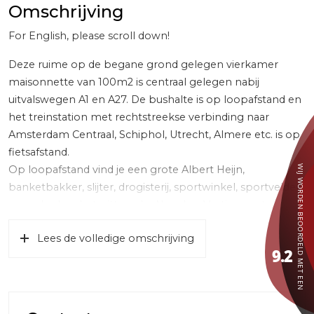
Omschrijving
For English, please scroll down!
Deze ruime op de begane grond gelegen vierkamer
maisonnette van 100m2 is centraal gelegen nabij
uitvalswegen A1 en A27. De bushalte is op loopafstand en
het treinstation met rechtstreekse verbinding naar
Amsterdam Centraal, Schiphol, Utrecht, Almere etc. is op
fietsafstand.
Op loopafstand vind je een grote Albert Heijn,
banketbakker, slijter, drogisterij, sportwinkel, sportvelden,
zwembad en het pittoreske Naarden-Vesting met diverse
horeca gelegenheden, marktplein, gezellige winkels en
Lees de volledige omschrijving
terrassen alsmede het Bussumse Filmhuis. Bos en heide
met prachtige fietsroutes zijn tevens op loop- en
fietsafstand.
De indeling van dit instapklare appartement is als volgt:
Via een video intercom systeem verkrijg je toegang tot