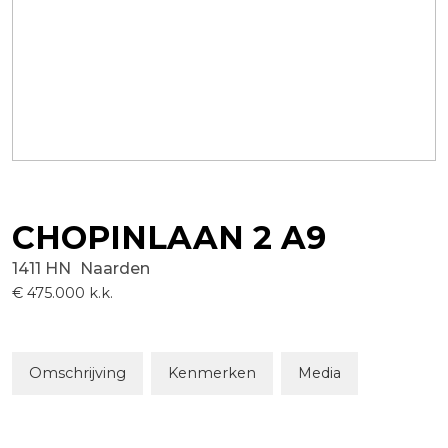
CHOPINLAAN
2
A9
1411 HN
Naarden
€ 475.000
k.k.
Omschrijving
Kenmerken
Media