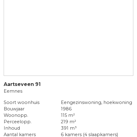
Aartseveen
91
Eemnes
Soort woonhuis
Eengezinswoning, hoekwoning
Bouwjaar
1986
Woonopp.
115 m²
Perceelopp.
219 m²
Inhoud
391 m³
Aantal kamers
6 kamers (4 slaapkamers)