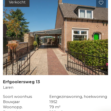
Verkocht
Erfgooiersweg
13
Laren
Soort woonhuis
Eengezinswoning, hoekwoning
Bouwjaar
1952
Woonopp.
79 m²