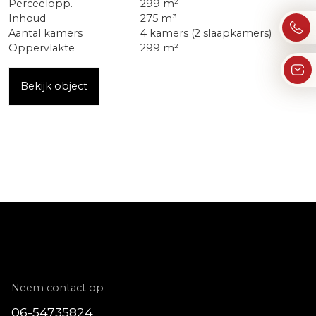
Perceelopp.
299 m²
Inhoud
275 m³
Aantal kamers
4 kamers (2 slaapkamers)
Oppervlakte
299 m²
Bekijk object
Neem contact op
06-54735824