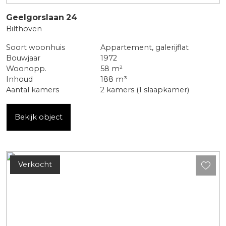
Geelgorslaan
24
Bilthoven
Soort woonhuis
Appartement, galerijflat
Bouwjaar
1972
Woonopp.
58 m²
Inhoud
188 m³
Aantal kamers
2 kamers (1 slaapkamer)
Bekijk object
Verkocht