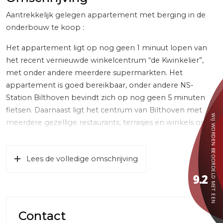
Aantrekkelijk gelegen appartement met berging in de
onderbouw te koop :
Het appartement ligt op nog geen 1 minuut lopen van
het recent vernieuwde winkelcentrum “de Kwinkelier”,
met onder andere meerdere supermarkten. Het
appartement is goed bereikbaar, onder andere NS-
Station Bilthoven bevindt zich op nog geen 5 minuten
fietsen. Daarnaast ligt het centrum van Bilthoven met
meerdere gezellige restaurants, terrasjes en winkels op
loop/fietsafstand van het complex.
Begane grond: Entree: Centrale entreehal, toegankelijk
Lees de volledige omschrijving
door middel van een afsluitbaar portiek met
brievenbussen en bellentableau. Verzorgde toegang tot
de lift en trappenhuis .
Appartement gelegen op de 2e verdieping:
Contact