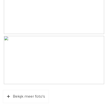
Eigendomssituatie
Volle eigendom
Perceel
BST01-M-1126
Buitenruimte
Tuin
Tuin rondom
Parkeergelegenheid
Soort parkeergelegenheid
Op eigen terrein
Bekijk meer foto's