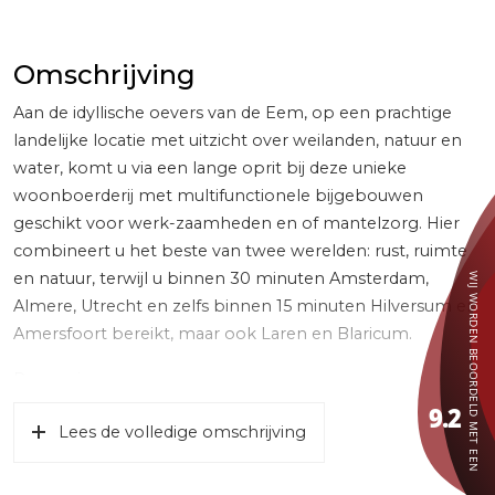
Omschrijving
Aan de idyllische oevers van de Eem, op een prachtige
landelijke locatie met uitzicht over weilanden, natuur en
water, komt u via een lange oprit bij deze unieke
woonboerderij met multifunctionele bijgebouwen
geschikt voor werk-zaamheden en of mantelzorg. Hier
combineert u het beste van twee werelden: rust, ruimte
en natuur, terwijl u binnen 30 minuten Amsterdam,
Almere, Utrecht en zelfs binnen 15 minuten Hilversum en
Amersfoort bereikt, maar ook Laren en Blaricum.
De woning:
De kleine oorspronkelijke woning (1906), is in 2010
Lees de volledige omschrijving
uitgebreid tot een fraaie woonboerderij en is
gemoderniseerd. Bij binnenkomst springt de authentieke